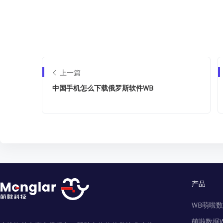
上一篇
中国手机怎么下载俄罗斯软件WB
产品
WB萌啦
萌啦数据