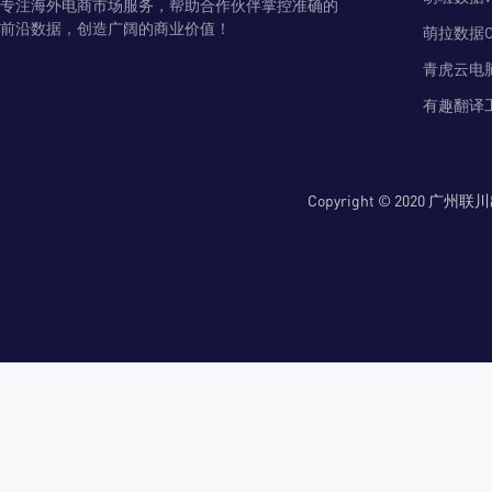
专注海外电商市场服务，帮助合作伙伴掌控准确的
前沿数据，创造广阔的商业价值！
萌拉数据O
青虎云电
有趣翻译
Copyright © 2020 