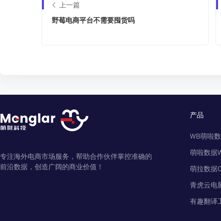
上一篇
野莓电商平台不需要囤货吗
产品
WB萌啦
萌啦数据
专注海外电商市场服务，帮助合作伙伴掌控准确的
前沿数据，创造广阔的商业价值！
萌拉数据O
青虎云电
有趣翻译